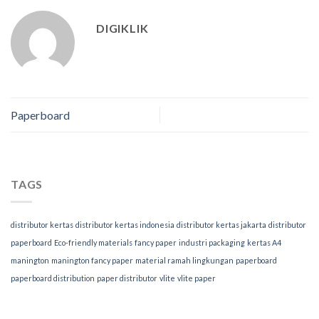
DIGIKLIK
Paperboard
TAGS
distributor kertas
distributor kertas indonesia
distributor kertas jakarta
distributor
paperboard
Eco-friendly materials
fancy paper
industri packaging
kertas A4
manington
manington fancy paper
material ramah lingkungan
paperboard
paperboard distribution
paper distributor
vlite
vlite paper